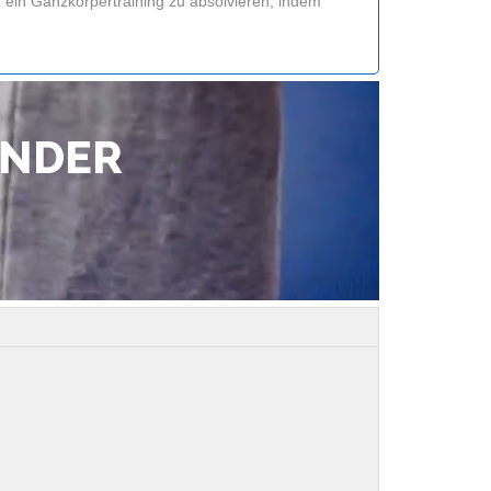
, ein Ganzkörpertraining zu absolvieren, indem
UNDER